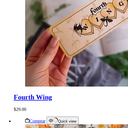
Fourth Wing
$
29.00
Este
Comprar
Quick view
producto