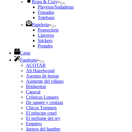
Ropa & Cozy
Playeras/Sudaderas
Frazadas
Totebags
Papeleria
Popsockets
Llaveros
Stickers
Postales
Cajas
Fandoms
ACOTAR
Ali Hazelwood
Asesino de brujas
Asistente del villano
Bridgerton
Caraval
Crónicas Lunares
De sangre y cenizas
Chicos Tommen
El príncipe cruel
El perfume del rey
Empireo
Juegos del hambre