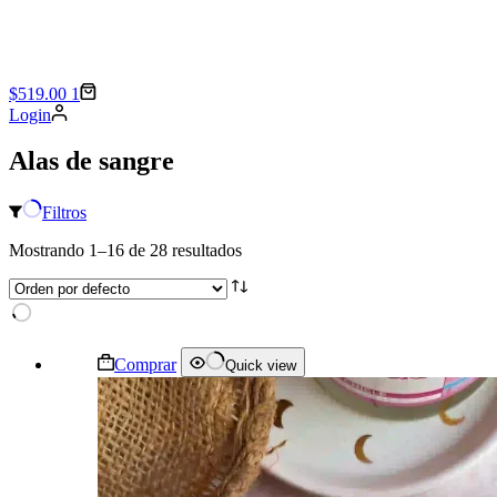
Shopping
$
519.00
1
cart
Login
Alas de sangre
Filtros
Mostrando 1–16 de 28 resultados
Este
Comprar
Quick view
producto
tiene
múltiples
variantes.
Las
opciones
se