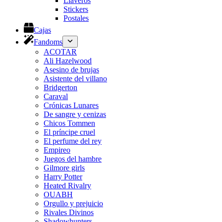
Llaveros
Stickers
Postales
Cajas
Fandoms
ACOTAR
Ali Hazelwood
Asesino de brujas
Asistente del villano
Bridgerton
Caraval
Crónicas Lunares
De sangre y cenizas
Chicos Tommen
El príncipe cruel
El perfume del rey
Empireo
Juegos del hambre
Gilmore girls
Harry Potter
Heated Rivalry
OUABH
Orgullo y prejuicio
Rivales Divinos
Shadowhunters