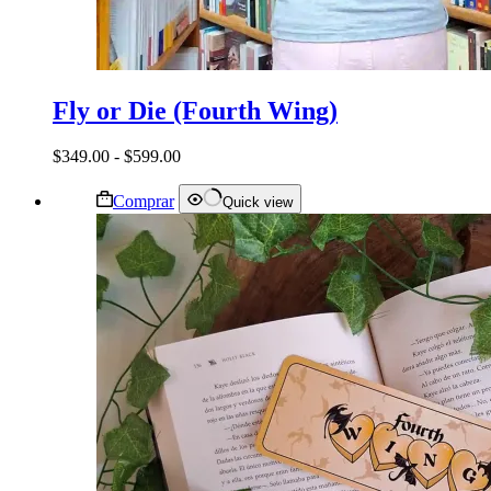
Fly or Die (Fourth Wing)
Rango
$
349.00
-
$
599.00
de
precios:
Comprar
Quick view
desde
$349.00
hasta
$599.00