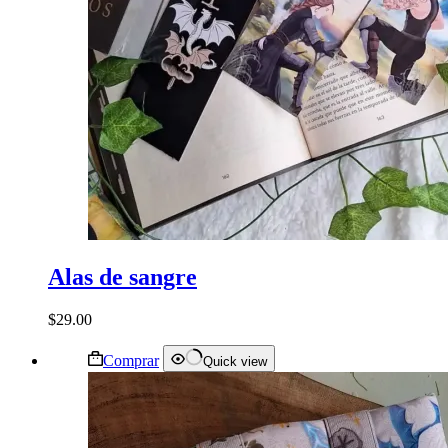
Alas de sangre
$
29.00
Este
Comprar
Quick view
producto
tiene
múltiples
variantes.
Las