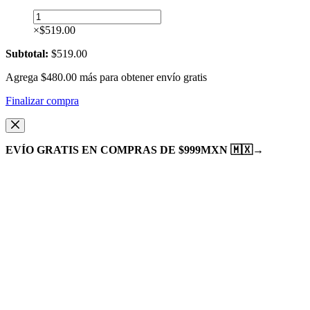
Rapunzel
|
×
$
519.00
Funda
de
Subtotal:
$
519.00
solapa
Agrega
-
$
480.00
más para obtener envío gratis
M
Finalizar compra
cantidad
EVÍO GRATIS EN COMPRAS DE $999MXN 🇲🇽
→