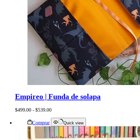
Empireo | Funda de solapa
Rango
$
499.00
-
$
539.00
de
Este
precios:
Comprar
Quick view
producto
desde
tiene
$499.00
múltiples
hasta