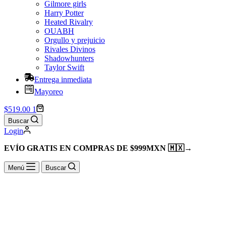
Gilmore girls
Harry Potter
Heated Rivalry
OUABH
Orgullo y prejuicio
Rivales Divinos
Shadowhunters
Taylor Swift
Entrega inmediata
Mayoreo
Shopping
$
519.00
1
cart
Buscar
Login
EVÍO GRATIS EN COMPRAS DE $999MXN 🇲🇽
→
Menú
Buscar