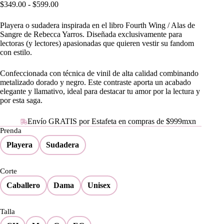
Rango
$
349.00
-
$
599.00
de
precios:
Playera o sudadera inspirada en el libro Fourth Wing / Alas de
desde
Sangre de Rebecca Yarros. Diseñada exclusivamente para
$349.00
lectoras (y lectores) apasionadas que quieren vestir su fandom
hasta
con estilo.
$599.00
Confeccionada con técnica de vinil de alta calidad combinando
metalizado dorado y negro. Este contraste aporta un acabado
elegante y llamativo, ideal para destacar tu amor por la lectura y
por esta saga.
Envío GRATIS por Estafeta en compras de $999mxn
Prenda
Playera
Sudadera
Corte
Caballero
Dama
Unisex
Talla