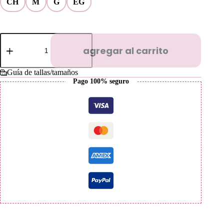
CH
M
G
EG
Fly
or
agregar al carrito
Die
(Fourth
Wing)
Guía de tallas/tamaños
cantidad
Pago 100% seguro