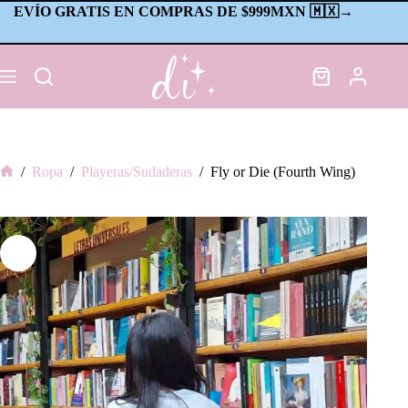
Saltar
EVÍO GRATIS EN COMPRAS DE $999MXN 🇲🇽
→
al
contenido
Shopping
cart
/
Ropa
/
Playeras/Sudaderas
/
Fly or Die (Fourth Wing)
Sin
título