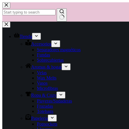
Saltar
al
contenido
No
results
Tienda
Accesorios
Separadores magnéticos
Fundas
Sobrecubiertas
Aromas & hogar
Velas
Wax Melts
Vasos
Microfibras
Ropa & Cozy
Playeras/Sudaderas
Frazadas
Totebags
Papeleria
Popsockets