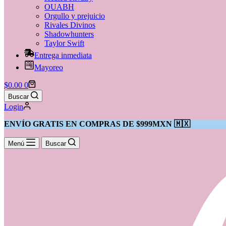
OUABH
Orgullo y prejuicio
Rivales Divinos
Shadowhunters
Taylor Swift
Entrega inmediata
Mayoreo
Shopping
$
0.00
0
cart
Buscar
Login
ENVÍO GRATIS EN COMPRAS DE $999MXN 🇲🇽
Menú
Buscar