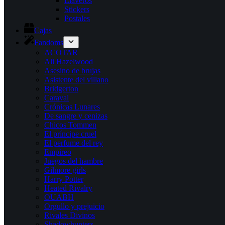
Llaveros
Stickers
Postales
Cajas
Fandoms
ACOTAR
Ali Hazelwood
Asesino de brujas
Asistente del villano
Bridgerton
Caraval
Crónicas Lunares
De sangre y cenizas
Chicos Tommen
El príncipe cruel
El perfume del rey
Empireo
Juegos del hambre
Gilmore girls
Harry Potter
Heated Rivalry
OUABH
Orgullo y prejuicio
Rivales Divinos
Shadowhunters