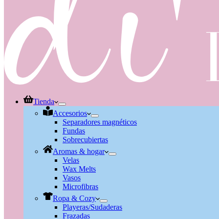
Tienda
Accesorios
Separadores magnéticos
Fundas
Sobrecubiertas
Aromas & hogar
Velas
Wax Melts
Vasos
Microfibras
Ropa & Cozy
Playeras/Sudaderas
Frazadas