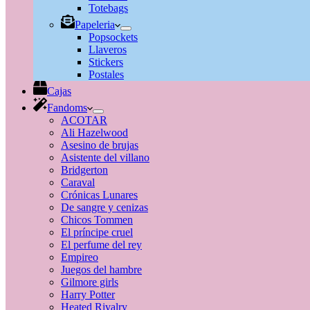
Totebags
Papeleria
Popsockets
Llaveros
Stickers
Postales
Cajas
Fandoms
ACOTAR
Ali Hazelwood
Asesino de brujas
Asistente del villano
Bridgerton
Caraval
Crónicas Lunares
De sangre y cenizas
Chicos Tommen
El príncipe cruel
El perfume del rey
Empireo
Juegos del hambre
Gilmore girls
Harry Potter
Heated Rivalry