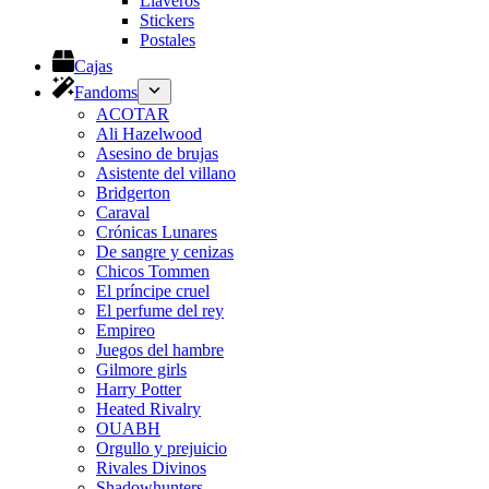
Llaveros
Stickers
Postales
Cajas
Fandoms
ACOTAR
Ali Hazelwood
Asesino de brujas
Asistente del villano
Bridgerton
Caraval
Crónicas Lunares
De sangre y cenizas
Chicos Tommen
El príncipe cruel
El perfume del rey
Empireo
Juegos del hambre
Gilmore girls
Harry Potter
Heated Rivalry
OUABH
Orgullo y prejuicio
Rivales Divinos
Shadowhunters