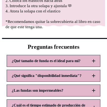
2. Coloca los elasticos hacía atrás
3. Introduce la otra solapa y ajustala 🫶
4. Atora la solapa con el elastico
*Recomendamos quitar la sobrecubierta al libro en caso
de que este tenga una.
Ajustable
Preguntas frecuentes
¿Qué tamaño de funda es el ideal para mi?
¿Qué significa "disponibilidad inmediata"?
CH:
M:
¿Las fundas son impermeables?
¿Cuál es el tiempo estimado de producción de