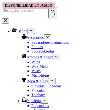
Saltar
DISPONIBILIDAD EN JUMBO
DISPONIBILIDAD EN JUMBO
al
contenido
No
results
Tienda
Accesorios
Separadores magnéticos
Fundas
Sobrecubiertas
Aromas & hogar
Velas
Wax Melts
Vasos
Microfibras
Ropa & Cozy
Playeras/Sudaderas
Frazadas
Totebags
Papeleria
Popsockets