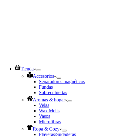
Tienda
Accesorios
Separadores magnéticos
Fundas
Sobrecubiertas
Aromas & hogar
Velas
Wax Melts
Vasos
Microfibras
Ropa & Cozy
Playeras/Sudaderas