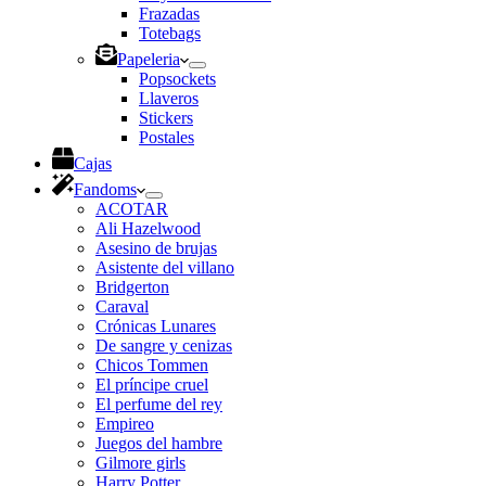
Frazadas
Totebags
Papeleria
Popsockets
Llaveros
Stickers
Postales
Cajas
Fandoms
ACOTAR
Ali Hazelwood
Asesino de brujas
Asistente del villano
Bridgerton
Caraval
Crónicas Lunares
De sangre y cenizas
Chicos Tommen
El príncipe cruel
El perfume del rey
Empireo
Juegos del hambre
Gilmore girls
Harry Potter