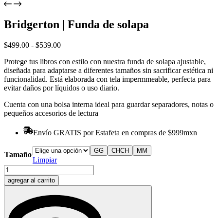
Bridgerton | Funda de solapa
Rango
$
499.00
-
$
539.00
de
Protege tus libros con estilo con nuestra funda de solapa ajustable,
precios:
diseñada para adaptarse a diferentes tamaños sin sacrificar estética ni
desde
funcionalidad. Está elaborada con tela impermmeable, perfecta para
$499.00
evitar daños por líquidos o uso diario.
hasta
$539.00
Cuenta con una bolsa interna ideal para guardar separadores, notas o
pequeños accesorios de lectura
Envío GRATIS por Estafeta en compras de $999mxn
G
G
CH
CH
M
M
Tamaño
Limpiar
Bridgerton
|
agregar al carrito
Funda
de
solapa
cantidad