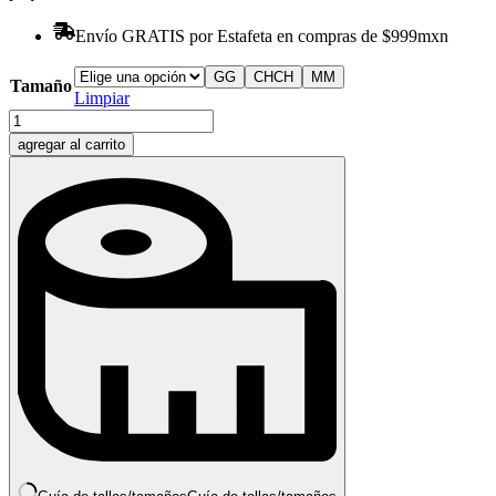
Envío GRATIS por Estafeta en compras de $999mxn
G
G
CH
CH
M
M
Tamaño
Limpiar
Café
+
agregar al carrito
Libros
|
Funda
de
solapa
cantidad