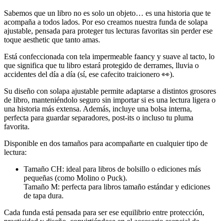
Sabemos que un libro no es solo un objeto… es una historia que te
acompaña a todos lados. Por eso creamos nuestra funda de solapa
ajustable, pensada para proteger tus lecturas favoritas sin perder ese
toque aesthetic que tanto amas.
Está confeccionada con tela impermeable faancy y suave al tacto, lo
que significa que tu libro estará protegido de derrames, lluvia o
accidentes del día a día (sí, ese cafecito traicionero 👀).
Su diseño con solapa ajustable permite adaptarse a distintos grosores
de libro, manteniéndolo seguro sin importar si es una lectura ligera o
una historia más extensa. Además, incluye una bolsa interna,
perfecta para guardar separadores, post-its o incluso tu pluma
favorita.
Disponible en dos tamaños para acompañarte en cualquier tipo de
lectura:
Tamaño CH: ideal para libros de bolsillo o ediciones más
pequeñas (como Molino o Puck).
Tamaño M: perfecta para libros tamaño estándar y ediciones
de tapa dura.
Cada funda está pensada para ser ese equilibrio entre protección,