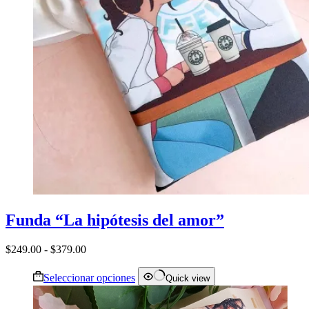
producto
Funda “La hipótesis del amor”
Rango
$
249.00
-
$
379.00
de
Este
precios:
Seleccionar opciones
Quick view
producto
desde
tiene
$249.00