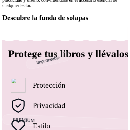
practicidad y diseño, convirtiéndose en el accesorio esencial de
cualquier lector.
Descubre la funda de solapas
Protege tus libros y llévalos
Impermeable
Protección
Privacidad
PREMIUM
Estilo