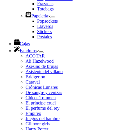
Frazadas
Totebags
Papeleria
Popsockets
Llaveros
Stickers
Postales
Cajas
Fandoms
ACOTAR
Ali Hazelwood
Asesino de brujas
Asistente del villano
Bridgerton
Caraval
Crónicas Lunares
De sangre y cenizas
Chicos Tommen
El príncipe cruel
El perfume del rey
Empireo
Juegos del hambre
Gilmore girls
Harry Potter