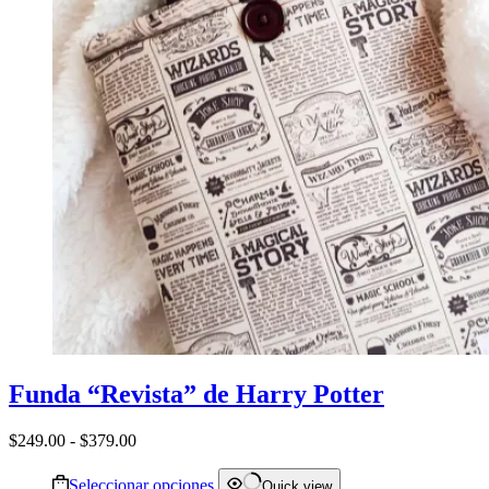
Funda “Revista” de Harry Potter
Rango
$
249.00
-
$
379.00
de
Este
precios:
Seleccionar opciones
Quick view