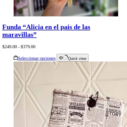
Funda “Alicia en el pais de las
maravillas”
Rango
$
249.00
-
$
379.00
de
Este
precios:
Seleccionar opciones
Quick view
producto
desde
tiene
$249.00
múltiples
hasta
variantes.
$379.00
Las
opciones
se
pueden
elegir
en
la
página
de