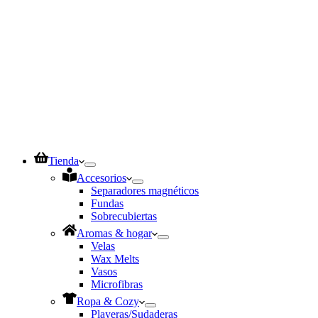
Tienda
Accesorios
Separadores magnéticos
Fundas
Sobrecubiertas
Aromas & hogar
Velas
Wax Melts
Vasos
Microfibras
Ropa & Cozy
Playeras/Sudaderas