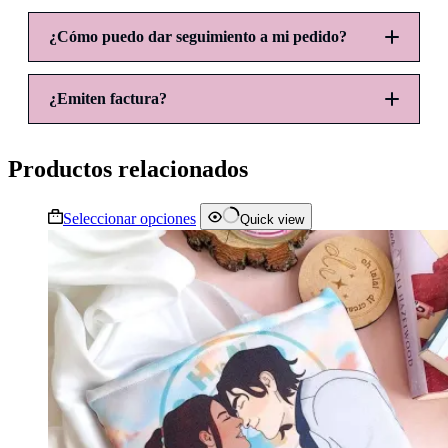
¿Cómo puedo dar seguimiento a mi pedido?
pagos@ohlaladicreations.com
¿Emiten factura?
ASUNTO:
Productos relacionados
CUERPO DEL CORREO:
facturacion@ohlaladicreations.com
Este
Seleccionar opciones
Quick view
producto
tiene
Asunto:
múltiples
Cuerpo del correo:
variantes.
Las
opciones
se
pueden
elegir
en
la
página
de