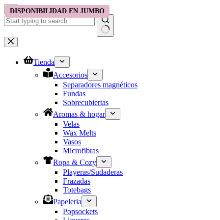
Saltar
DISPONIBILIDAD EN JUMBO
DISPONIBILIDAD EN JUMBO
al
contenido
No
results
Tienda
Accesorios
Separadores magnéticos
Fundas
Sobrecubiertas
Aromas & hogar
Velas
Wax Melts
Vasos
Microfibras
Ropa & Cozy
Playeras/Sudaderas
Frazadas
Totebags
Papeleria
Popsockets