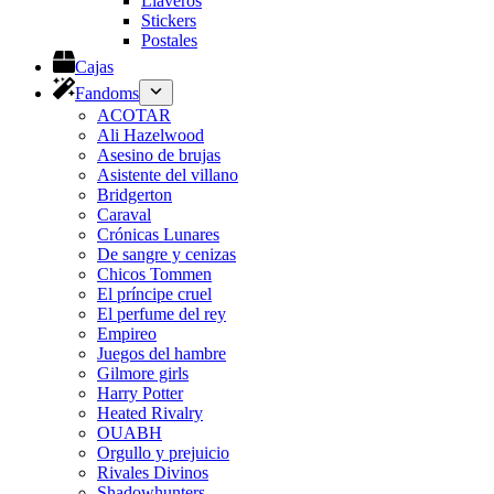
Llaveros
Stickers
Postales
Cajas
Fandoms
ACOTAR
Ali Hazelwood
Asesino de brujas
Asistente del villano
Bridgerton
Caraval
Crónicas Lunares
De sangre y cenizas
Chicos Tommen
El príncipe cruel
El perfume del rey
Empireo
Juegos del hambre
Gilmore girls
Harry Potter
Heated Rivalry
OUABH
Orgullo y prejuicio
Rivales Divinos
Shadowhunters