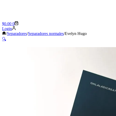
Shopping
$
0.00
0
cart
Login
Sin
/
Separadores
/
Separadores normales
/
Evelyn Hugo
título
🔍