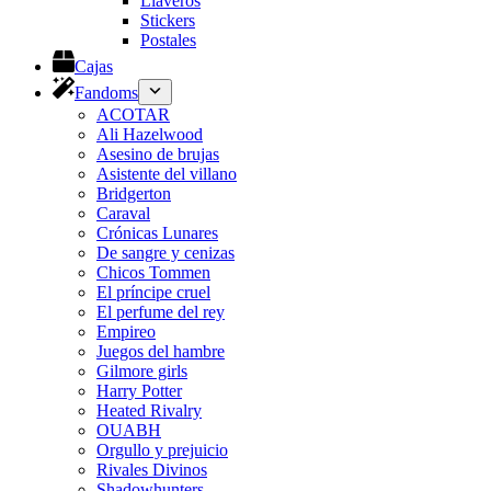
Llaveros
Stickers
Postales
Cajas
Fandoms
ACOTAR
Ali Hazelwood
Asesino de brujas
Asistente del villano
Bridgerton
Caraval
Crónicas Lunares
De sangre y cenizas
Chicos Tommen
El príncipe cruel
El perfume del rey
Empireo
Juegos del hambre
Gilmore girls
Harry Potter
Heated Rivalry
OUABH
Orgullo y prejuicio
Rivales Divinos
Shadowhunters