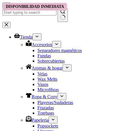
Saltar
DISPONIBILIDAD INMEDIATA
al
contenido
No
results
Tienda
Accesorios
Separadores magnéticos
Fundas
Sobrecubiertas
Aromas & hogar
Velas
Wax Melts
Vasos
Microfibras
Ropa & Cozy
Playeras/Sudaderas
Frazadas
Totebags
Papeleria
Popsockets