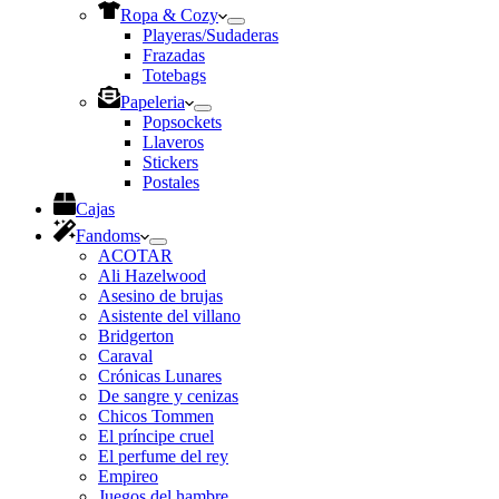
Ropa & Cozy
Playeras/Sudaderas
Frazadas
Totebags
Papeleria
Popsockets
Llaveros
Stickers
Postales
Cajas
Fandoms
ACOTAR
Ali Hazelwood
Asesino de brujas
Asistente del villano
Bridgerton
Caraval
Crónicas Lunares
De sangre y cenizas
Chicos Tommen
El príncipe cruel
El perfume del rey
Empireo
Juegos del hambre