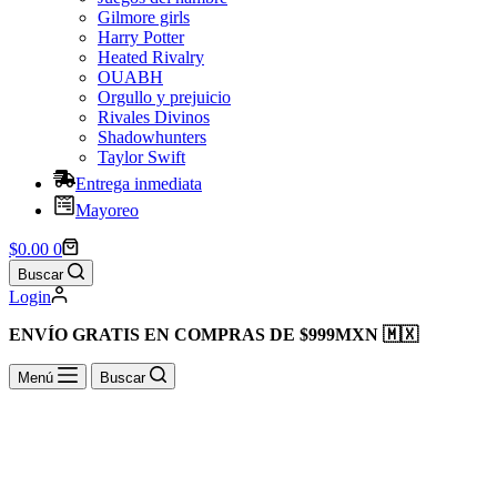
Gilmore girls
Harry Potter
Heated Rivalry
OUABH
Orgullo y prejuicio
Rivales Divinos
Shadowhunters
Taylor Swift
Entrega inmediata
Mayoreo
Shopping
$
0.00
0
cart
Buscar
Login
ENVÍO GRATIS EN COMPRAS DE $999MXN 🇲🇽
Menú
Buscar