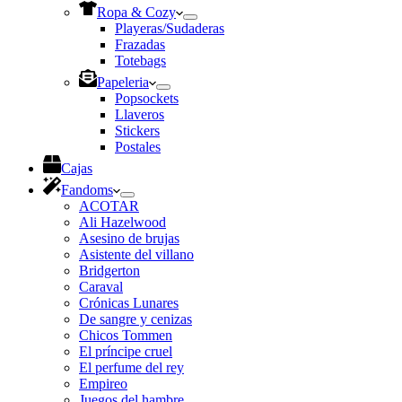
Ropa & Cozy
Playeras/Sudaderas
Frazadas
Totebags
Papeleria
Popsockets
Llaveros
Stickers
Postales
Cajas
Fandoms
ACOTAR
Ali Hazelwood
Asesino de brujas
Asistente del villano
Bridgerton
Caraval
Crónicas Lunares
De sangre y cenizas
Chicos Tommen
El príncipe cruel
El perfume del rey
Empireo
Juegos del hambre