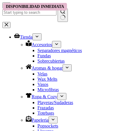
Saltar
DISPONIBILIDAD EN JUMBO
DISPONIBILIDAD INMEDIATA
DISPONIBILIDAD INMEDIATA
al
contenido
No
results
Tienda
Accesorios
Separadores magnéticos
Fundas
Sobrecubiertas
Aromas & hogar
Velas
Wax Melts
Vasos
Microfibras
Ropa & Cozy
Playeras/Sudaderas
Frazadas
Totebags
Papeleria
Popsockets