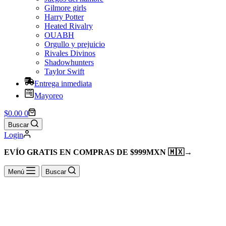
Gilmore girls
Harry Potter
Heated Rivalry
OUABH
Orgullo y prejuicio
Rivales Divinos
Shadowhunters
Taylor Swift
Entrega inmediata
Mayoreo
Shopping
$
0.00
0
cart
Buscar
Login
EVÍO GRATIS EN COMPRAS DE $999MXN 🇲🇽
→
Menú
Buscar