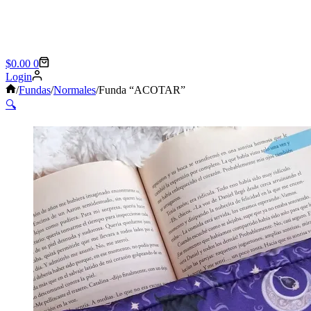
Shopping
$
0.00
0
cart
Login
Sin
/
Fundas
/
Normales
/
Funda “ACOTAR”
título
🔍