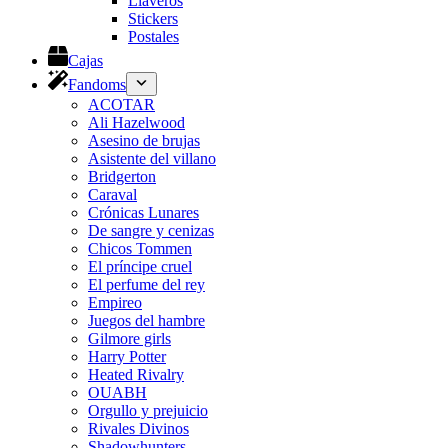
Llaveros
Stickers
Postales
Cajas
Fandoms
ACOTAR
Ali Hazelwood
Asesino de brujas
Asistente del villano
Bridgerton
Caraval
Crónicas Lunares
De sangre y cenizas
Chicos Tommen
El príncipe cruel
El perfume del rey
Empireo
Juegos del hambre
Gilmore girls
Harry Potter
Heated Rivalry
OUABH
Orgullo y prejuicio
Rivales Divinos
Shadowhunters