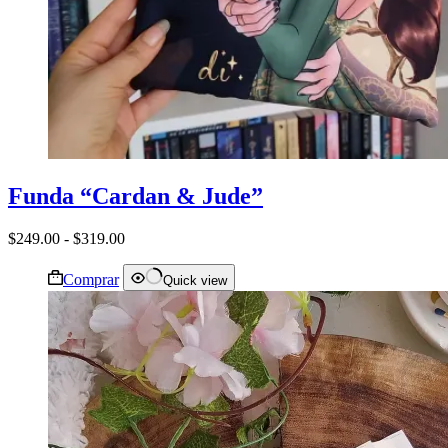
Funda “Cardan & Jude”
Rango
$
249.00
-
$
319.00
de
precios:
Comprar
Quick view
desde
$249.00
hasta
$319.00