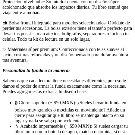
Protección nivel nube: Su interior cuenta con un diseño súper
acolchonado que absorbe los impactos diarios. Tu libro sentirá que
viaja entre almohadas.
🎒 Bolsa frontal integrada para modelos seleccionados: Olvídate de
perder tus accesorios. La bolsa exterior tiene el tamaño perfecto para
llevar tus post-its, marcatextos, bolígrafos, separadores o incluso tu
celular. Todo tu kit de lectura en un solo lugar.
✨ Materiales súper premium: Confeccionada con telas suaves al
tacto, costuras reforzadas y un diseño pensado para durar aventura
tras aventura.
Personaliza tu funda a tu manera:
Sabemos que cada lectora tiene necesidades diferentes, por eso te
damos el poder de armar la funda exactamente como la necesitas.
Puedes agregar estos extras a tu diseño base:
🔒 Cierre superior (+ $50 MXN): ¿Sueles llevar tu funda en
bolsos muy grandes o mochilas en movimiento? Añade un
cierre para asegurar que tu libro se mantenga intacto en su
lugar y nada se salga por accidente.
💧 Acabado impermeable (+ $50 MXN): Si sueles cargar tu
libro junto con tu botella de agua, matcha o comida, si o si