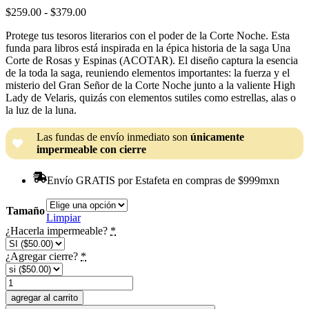
Rango
$
259.00
-
$
379.00
de
Protege tus tesoros literarios con el poder de la Corte Noche. Esta
precios:
funda para libros está inspirada en la épica historia de la saga Una
desde
Corte de Rosas y Espinas (ACOTAR). El diseño captura la esencia
$259.00
de la toda la saga, reuniendo elementos importantes: la fuerza y el
hasta
misterio del Gran Señor de la Corte Noche junto a la valiente High
$379.00
Lady de Velaris, quizás con elementos sutiles como estrellas, alas o
la luz de la luna.
Las fundas de envío inmediato son
únicamente
impermeable con cierre
Envío GRATIS por Estafeta en compras de $999mxn
Tamaño
Limpiar
¿Hacerla impermeable?
*
¿Agregar cierre?
*
Funda
"ACOTAR"
agregar al carrito
cantidad