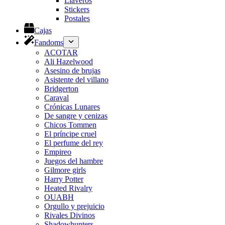
Llaveros
Stickers
Postales
Cajas
Fandoms
ACOTAR
Ali Hazelwood
Asesino de brujas
Asistente del villano
Bridgerton
Caraval
Crónicas Lunares
De sangre y cenizas
Chicos Tommen
El príncipe cruel
El perfume del rey
Empireo
Juegos del hambre
Gilmore girls
Harry Potter
Heated Rivalry
OUABH
Orgullo y prejuicio
Rivales Divinos
Shadowhunters