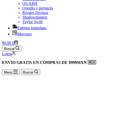
OUABH
Orgullo y prejuicio
Rivales Divinos
Shadowhunters
Taylor Swift
Entrega inmediata
Mayoreo
Shopping
$
0.00
0
cart
Buscar
Login
ENVÍO GRATIS EN COMPRAS DE $999MXN 🇲🇽
Menú
Buscar