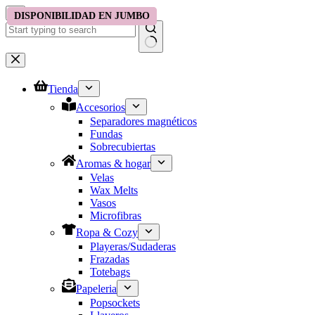
Saltar
DISPONIBILIDAD EN JUMBO
DISPONIBILIDAD EN JUMBO
al
contenido
No
results
Tienda
Accesorios
Separadores magnéticos
Fundas
Sobrecubiertas
Aromas & hogar
Velas
Wax Melts
Vasos
Microfibras
Ropa & Cozy
Playeras/Sudaderas
Frazadas
Totebags
Papeleria
Popsockets