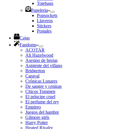
Totebags
Papeleria
Popsockets
Llaveros
Stickers
Postales
Cajas
Fandoms
ACOTAR
Ali Hazelwood
Asesino de brujas
Asistente del villano
Bridgerton
Caraval
Crónicas Lunares
De sangre y cenizas
Chicos Tommen
El príncipe cruel
El perfume del rey
Empireo
Juegos del hambre
Gilmore girls
Harry Potter
Heated Rivalry