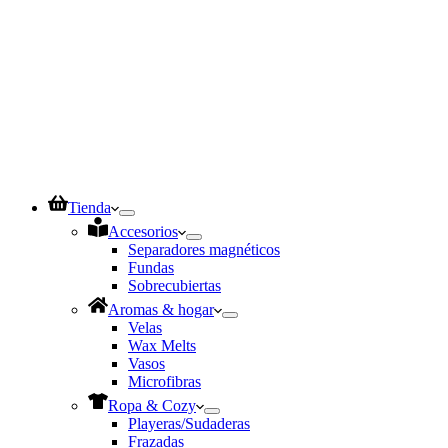
Tienda
Accesorios
Separadores magnéticos
Fundas
Sobrecubiertas
Aromas & hogar
Velas
Wax Melts
Vasos
Microfibras
Ropa & Cozy
Playeras/Sudaderas
Frazadas