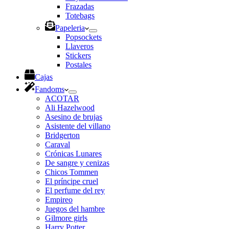
Frazadas
Totebags
Papeleria
Popsockets
Llaveros
Stickers
Postales
Cajas
Fandoms
ACOTAR
Ali Hazelwood
Asesino de brujas
Asistente del villano
Bridgerton
Caraval
Crónicas Lunares
De sangre y cenizas
Chicos Tommen
El príncipe cruel
El perfume del rey
Empireo
Juegos del hambre
Gilmore girls
Harry Potter