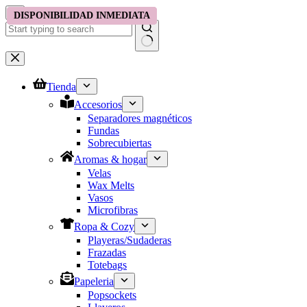
Saltar
DISPONIBILIDAD INMEDIATA
DISPONIBILIDAD INMEDIATA
DISPONIBILIDAD INMEDIATA
DISPONIBILIDAD INMEDIATA
al
contenido
No
results
Tienda
Accesorios
Separadores magnéticos
Fundas
Sobrecubiertas
Aromas & hogar
Velas
Wax Melts
Vasos
Microfibras
Ropa & Cozy
Playeras/Sudaderas
Frazadas
Totebags
Papeleria
Popsockets