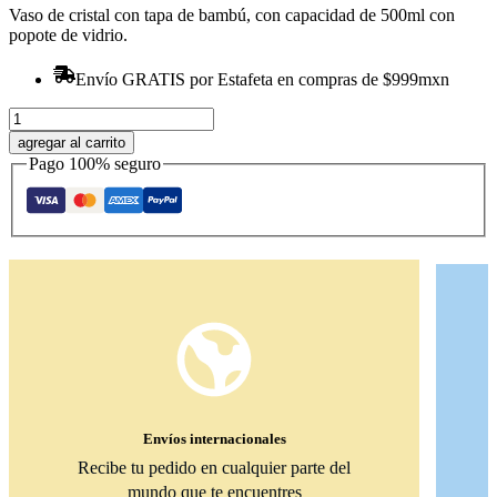
Vaso de cristal con tapa de bambú, con capacidad de 500ml con
popote de vidrio.
Envío GRATIS por Estafeta en compras de $999mxn
Vaso
de
agregar al carrito
cristal
Pago 100% seguro
"chicos
Tommen"
cantidad
Envíos internacionales
Recibe tu pedido en cualquier parte del
mundo que te encuentres