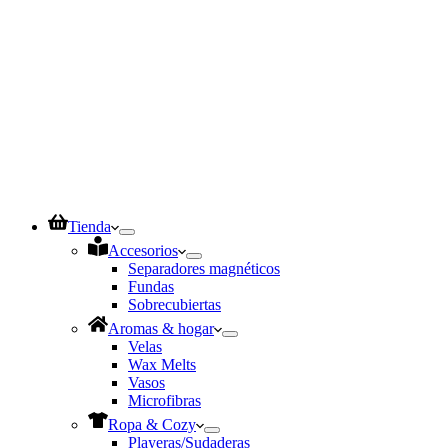
Tienda
Accesorios
Separadores magnéticos
Fundas
Sobrecubiertas
Aromas & hogar
Velas
Wax Melts
Vasos
Microfibras
Ropa & Cozy
Playeras/Sudaderas