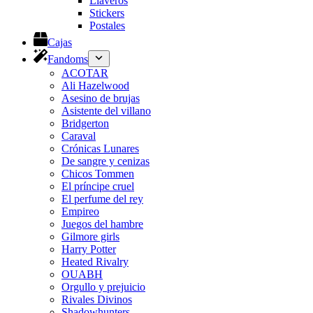
Llaveros
Stickers
Postales
Cajas
Fandoms
ACOTAR
Ali Hazelwood
Asesino de brujas
Asistente del villano
Bridgerton
Caraval
Crónicas Lunares
De sangre y cenizas
Chicos Tommen
El príncipe cruel
El perfume del rey
Empireo
Juegos del hambre
Gilmore girls
Harry Potter
Heated Rivalry
OUABH
Orgullo y prejuicio
Rivales Divinos
Shadowhunters