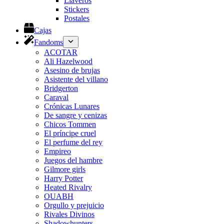
Llaveros
Stickers
Postales
Cajas
Fandoms
ACOTAR
Ali Hazelwood
Asesino de brujas
Asistente del villano
Bridgerton
Caraval
Crónicas Lunares
De sangre y cenizas
Chicos Tommen
El príncipe cruel
El perfume del rey
Empireo
Juegos del hambre
Gilmore girls
Harry Potter
Heated Rivalry
OUABH
Orgullo y prejuicio
Rivales Divinos
Shadowhunters