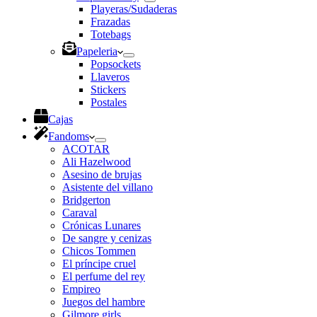
Playeras/Sudaderas
Frazadas
Totebags
Papeleria
Popsockets
Llaveros
Stickers
Postales
Cajas
Fandoms
ACOTAR
Ali Hazelwood
Asesino de brujas
Asistente del villano
Bridgerton
Caraval
Crónicas Lunares
De sangre y cenizas
Chicos Tommen
El príncipe cruel
El perfume del rey
Empireo
Juegos del hambre
Gilmore girls