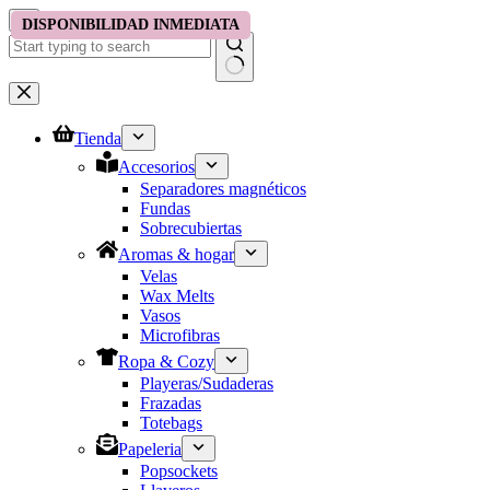
Saltar
DISPONIBILIDAD INMEDIATA
al
contenido
No
results
Tienda
Accesorios
Separadores magnéticos
Fundas
Sobrecubiertas
Aromas & hogar
Velas
Wax Melts
Vasos
Microfibras
Ropa & Cozy
Playeras/Sudaderas
Frazadas
Totebags
Papeleria
Popsockets