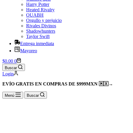
Harry Potter
Heated Rivalry
OUABH
Orgullo y prejuicio
Rivales Divinos
Shadowhunters
Taylor Swift
Entrega inmediata
Mayoreo
Shopping
$
0.00
0
cart
Buscar
Login
EVÍO GRATIS EN COMPRAS DE $999MXN 🇲🇽
→
Menú
Buscar