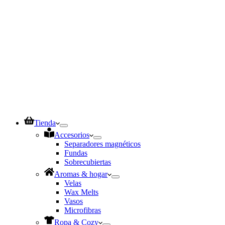
Tienda
Accesorios
Separadores magnéticos
Fundas
Sobrecubiertas
Aromas & hogar
Velas
Wax Melts
Vasos
Microfibras
Ropa & Cozy