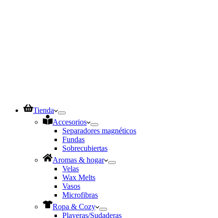
Tienda
Accesorios
Separadores magnéticos
Fundas
Sobrecubiertas
Aromas & hogar
Velas
Wax Melts
Vasos
Microfibras
Ropa & Cozy
Playeras/Sudaderas