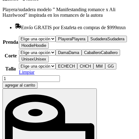
de
Playera/sudadera modelo ” Manifestanding romance x Ali
precios:
Hazelwood” inspirada en los romances de la autora
desde
$239.00
hasta
Envío GRATIS por Estafeta en compras de $999mxn
$469.00
Playera
Playera
Sudadera
Sudadera
Prenda
Hoodie
Hoodie
Dama
Dama
Caballero
Caballero
Corte
Unisex
Unisex
ECH
ECH
CH
CH
M
M
G
G
Talla
Limpiar
"Manifestanding
romance
agregar al carrito
x
Ali"
cantidad