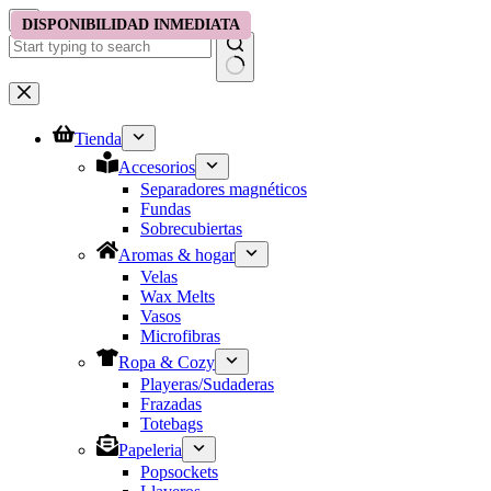
Saltar
DISPONIBILIDAD INMEDIATA
DISPONIBILIDAD EN CHICA
DISPONIBILIDAD INMEDIATA
al
contenido
No
results
Tienda
Accesorios
Separadores magnéticos
Fundas
Sobrecubiertas
Aromas & hogar
Velas
Wax Melts
Vasos
Microfibras
Ropa & Cozy
Playeras/Sudaderas
Frazadas
Totebags
Papeleria
Popsockets