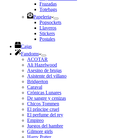
Frazadas
Totebags
Papeleria
Popsockets
Llaveros
Stickers
Postales
Cajas
Fandoms
ACOTAR
Ali Hazelwood
Asesino de brujas
Asistente del villano
Bridgerton
Caraval
Crónicas Lunares
De sangre y cenizas
Chicos Tommen
El príncipe cruel
El perfume del rey
Empireo
Juegos del hambre
Gilmore girls
Harry Potter