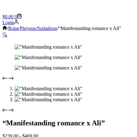
Shopping
$
0.00
0
cart
Login
Sin
/
Ropa
/
Playeras/Sudaderas
/
“Manifestanding romance x Ali”
título
🔍
“Manifestanding romance x Ali”
Rango
$
239.00
-
$
469.00