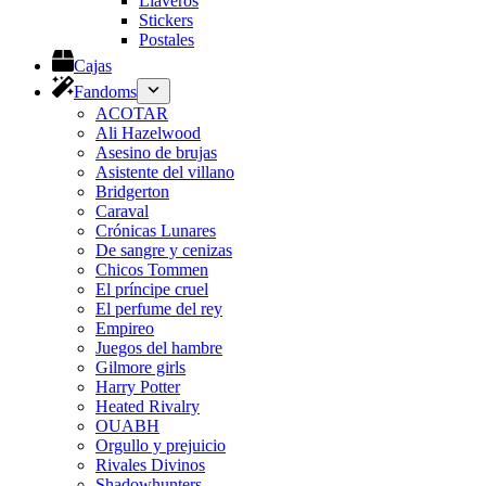
Llaveros
Stickers
Postales
Cajas
Fandoms
ACOTAR
Ali Hazelwood
Asesino de brujas
Asistente del villano
Bridgerton
Caraval
Crónicas Lunares
De sangre y cenizas
Chicos Tommen
El príncipe cruel
El perfume del rey
Empireo
Juegos del hambre
Gilmore girls
Harry Potter
Heated Rivalry
OUABH
Orgullo y prejuicio
Rivales Divinos
Shadowhunters