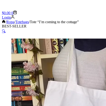
Shopping
$
0.00
0
cart
Login
Sin
/
Ropa
/
Totebags
/
Tote “I’m coming to the cottage”
título
BEST-SELLER
🔍