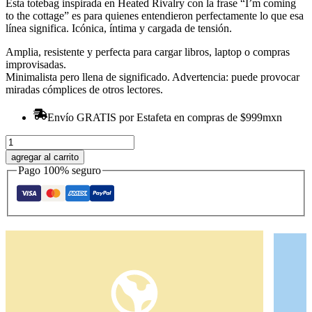
Esta totebag inspirada en Heated Rivalry con la frase “I’m coming
to the cottage” es para quienes entendieron perfectamente lo que esa
línea significa. Icónica, íntima y cargada de tensión.
Amplia, resistente y perfecta para cargar libros, laptop o compras
improvisadas.
Minimalista pero llena de significado. Advertencia: puede provocar
miradas cómplices de otros lectores.
Envío GRATIS por Estafeta en compras de $999mxn
Tote
"I'm
agregar al carrito
coming
Pago 100% seguro
to
the
cottage"
cantidad