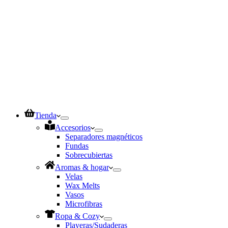
Tienda
Accesorios
Separadores magnéticos
Fundas
Sobrecubiertas
Aromas & hogar
Velas
Wax Melts
Vasos
Microfibras
Ropa & Cozy
Playeras/Sudaderas