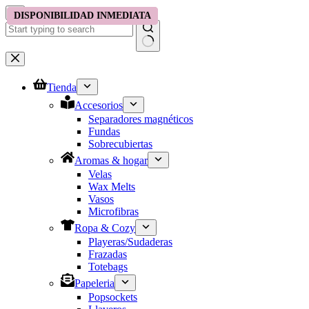
Saltar
DISPONIBILIDAD INMEDIATA
DISPONIBILIDAD INMEDIATA
DISPONIBILIDAD INMEDIATA
al
contenido
No
results
Tienda
Accesorios
Separadores magnéticos
Fundas
Sobrecubiertas
Aromas & hogar
Velas
Wax Melts
Vasos
Microfibras
Ropa & Cozy
Playeras/Sudaderas
Frazadas
Totebags
Papeleria
Popsockets