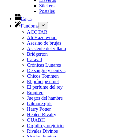
Llaveros
Stickers
Postales
Cajas
Fandoms
ACOTAR
Ali Hazelwood
Asesino de brujas
Asistente del villano
Bridgerton
Caraval
Crónicas Lunares
De sangre y cenizas
Chicos Tommen
El príncipe cruel
El perfume del rey
Empireo
Juegos del hambre
Gilmore girls
Harry Potter
Heated Rivalry
OUABH
Orgullo y prejuicio
Rivales Divinos
Shadowhunters