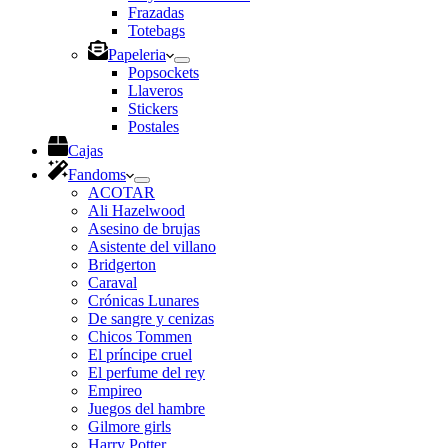
Frazadas
Totebags
Papeleria
Popsockets
Llaveros
Stickers
Postales
Cajas
Fandoms
ACOTAR
Ali Hazelwood
Asesino de brujas
Asistente del villano
Bridgerton
Caraval
Crónicas Lunares
De sangre y cenizas
Chicos Tommen
El príncipe cruel
El perfume del rey
Empireo
Juegos del hambre
Gilmore girls
Harry Potter